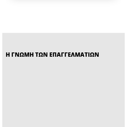
Η ΓΝΩΜΗ ΤΩΝ ΕΠΑΓΓΕΛΜΑΤΙΩΝ
CERESIT CM 16
CERESIT CM 17
Εύκαμπτη κόλλα λεπτής μεμβράνης για
Για όλους τους τύπους ορυκτών
τοποθέτηση κεραμικών επικαλύψεων
πλακιδίων - κεραμικά, γρανίτη, κλίνκερ,
και πλακιδίων σε ευαίσθητα
πέτρα (χωρίς μάρμαρο) κ.λπ., σε
υποστρώματα.
τοίχους και δάπεδα, εξωτερικά και