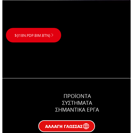
${I18N.PDP.BIM.BTN}
ΠΡΟΪΟΝΤΑ
ΣΥΣΤΉΜΑΤΑ
ΣΗΜΑΝΤΙΚΆ ΕΡΓΑ
ΑΛΛΑΓΉ ΓΛΏΣΣΑΣ