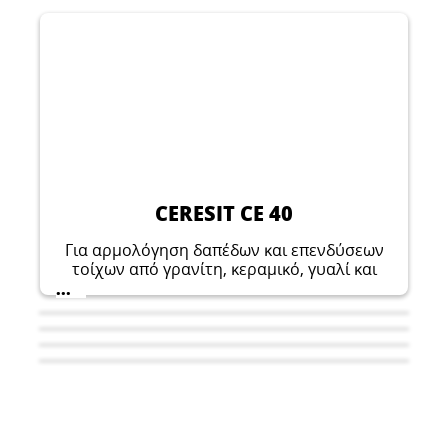
CERESIT CE 40
Για αρμολόγηση δαπέδων και επενδύσεων
τοίχων από γρανίτη, κεραμικό, γυαλί και
πέτρινα πλακίδια (συμπεριλαμβανομένου
...
του μαρμάρου) σε εσωτερικούς και
εξωτερικούς χώρους.