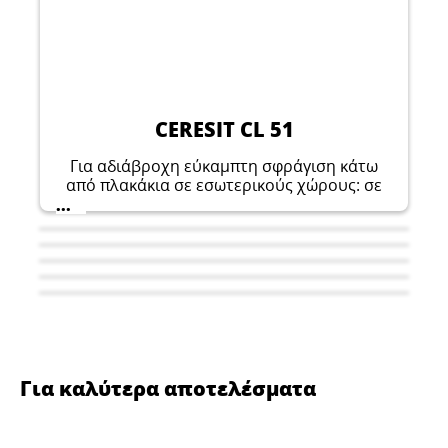
CERESIT CL 51
Για αδιάβροχη εύκαμπτη σφράγιση κάτω
από πλακάκια σε εσωτερικούς χώρους: σε
οικιακά μπάνια, γύρω από μπανιέρες και
...
ντους, σε τουαλέτες και κουζίνες. Είναι
επίσης κατάλληλο για χρήση πάνω από
ενδοδαπέδια θέρμανση.
Για καλύτερα αποτελέσματα