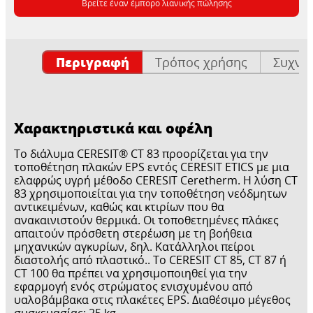
Βρείτε έναν έμπορο λιανικής πώλησης
Περιγραφή
Τρόπος χρήσης
Συχνέ
Χαρακτηριστικά και οφέλη
Το διάλυμα CERESIT® CT 83 προορίζεται για την
τοποθέτηση πλακών EPS εντός CERESIT ETICS με μια
ελαφρώς υγρή μέθοδο CERESIT Ceretherm. Η λύση CT
83 χρησιμοποιείται για την τοποθέτηση νεόδμητων
αντικειμένων, καθώς και κτιρίων που θα
ανακαινιστούν θερμικά. Οι τοποθετημένες πλάκες
απαιτούν πρόσθετη στερέωση με τη βοήθεια
μηχανικών αγκυρίων, δηλ. Κατάλληλοι πείροι
διαστολής από πλαστικό.. Το CERESIT CT 85, CT 87 ή
CT 100 θα πρέπει να χρησιμοποιηθεί για την
εφαρμογή ενός στρώματος ενισχυμένου από
υαλοβάμβακα στις πλακέτες EPS. Διαθέσιμο μέγεθος