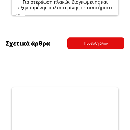
Για στερέωση πλακών διογκωμένης και
εξηλασμένης πολυστερίνης σε συστήματα
θερμομόνωσης Ceresit Ceretherm και για
...
στερέωση άλλων τύπων μονωτικών
πλακών.
Σχετικά άρθρα
Προβολή όλων