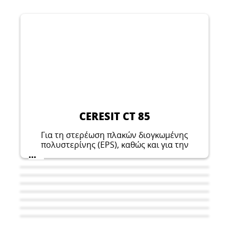
CERESIT CT 85
Για τη στερέωση πλακών διογκωμένης
πολυστερίνης (EPS), καθώς και για την
τοποθέτηση λεπτού ενισχυμένου
...
στρώματος για θερμομόνωση κτιρίων με
ελαφριά υγρή μέθοδο.