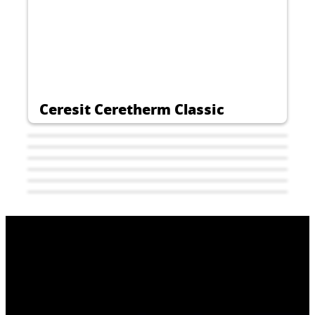
CERESIT CT 76
Διακοσμητικός σοβάς λεπτής στρώσης με
αυξημένη προστασία UV για εσωτερική και
εξωτερική χρήση. Λίθινη κατασκευή με
...
μέγεθος κόκκου 1,5 mm ή 2,0 mm.
Ceresit Ceretherm Classic