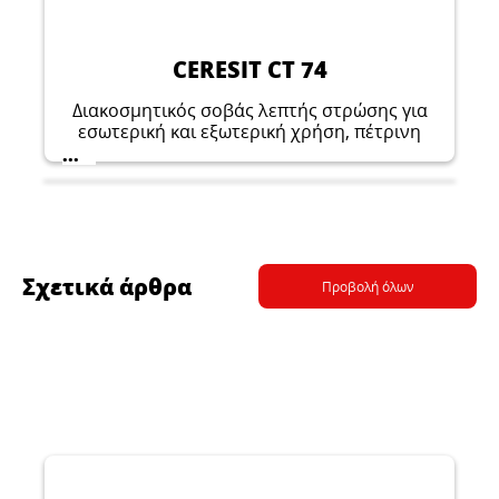
ενισχυμένης στρώσης για θερμομόνωση
...
στρώματος για θερμομόνωση κτιρίων με
θερμομόνωσης των εξωτερικών τοίχων. Για
κτιρίων σε συστήματα ETICS.
ελαφριά υγρή μέθοδο.
επισκευή παλαιών και κατασκευή νέων
προσόψεων.
CERESIT CT 74
Διακοσμητικός σοβάς λεπτής στρώσης για
εσωτερική και εξωτερική χρήση, πέτρινη
κατασκευή, μέγεθος κόκκου 1,5mm:
...
Σχετικά άρθρα
Προβολή όλων