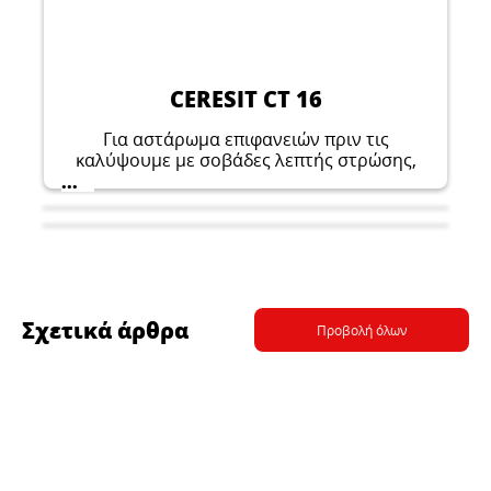
CERESIT CT 16
Για αστάρωμα επιφανειών πριν τις
καλύψουμε με σοβάδες λεπτής στρώσης,
σοβάδες κ.λπ. επιστρώσεις βαφής.
...
Διευκολύνει την εφαρμογή σοβάδων και
σοβάτισμα κτιρίων από το εξωτερικό και το
εσωτερικό.
Σχετικά άρθρα
Προβολή όλων