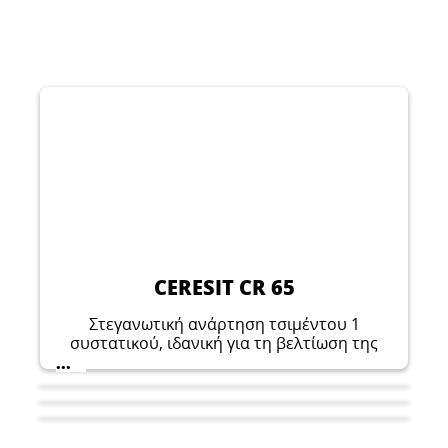
CERESIT CR 65
Στεγανωτική ανάρτηση τσιμέντου 1
συστατικού, ιδανική για τη βελτίωση της
αντοχής μιας βάσης σκυροδέματος σε
...
τσιμεντένια υποστρώματα που είναι έτοιμα
για επίστρωση και δεν συρρικνώνονται, δεν
παραμορφώνονται και δεν περιέχουν
αλάτι.