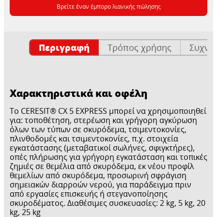
Βρείτε έναν έμπορο λιανικής πώλησης
Περιγραφή
Τρόπος χρήσης
Συχνέ
Χαρακτηριστικά και οφέλη
Το CERESIT® CX 5 EXPRESS μπορεί να χρησιμοποιηθεί
για: τοποθέτηση, στερέωση και γρήγορη αγκύρωση
όλων των τύπων σε σκυρόδεμα, τσιμεντοκονίες,
πλινθοδομές και τσιμεντοκονίες, π.χ. στοιχεία
εγκατάστασης (μεταβατικοί σωλήνες, σφιγκτήρες),
οπές πλήρωσης για γρήγορη εγκατάσταση και τοπικές
ζημιές σε θεμέλια από σκυρόδεμα, εκ νέου προφίλ
θεμελίων από σκυρόδεμα, προσωρινή σφράγιση
σημειακών διαρροών νερού, για παράδειγμα πριν
από εργασίες επισκευής ή στεγανοποίησης
σκυροδέματος. Διαθέσιμες συσκευασίες: 2 kg, 5 kg, 20
kg, 25 kg