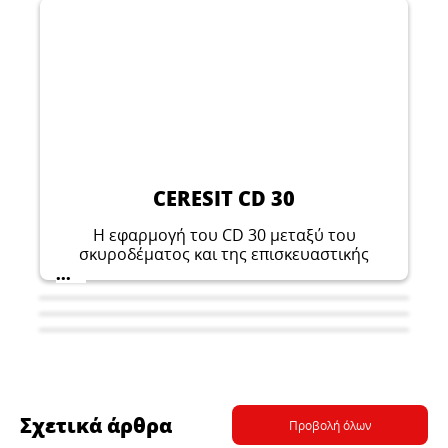
CERESIT CD 30
Η εφαρμογή του CD 30 μεταξύ του
σκυροδέματος και της επισκευαστικής
λύσης σκυροδέματος επιτρέπει την
...
επίτευξη πολύ καλών παραμέτρων
αλληλεπίδρασης στο ανώτερο στρώμα. Το
CD 30 είναι μέρος του συστήματος
επισκευής σκυροδέματος Ceresit PCC, το
οποίο περιλαμβάνει επίσης CD 24, CD 25 και
CD 26.
Σχετικά άρθρα
Προβολή όλων